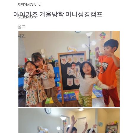
SERMON
아이키즈 겨울방학 미니성경캠프
SERMON
설교
사진